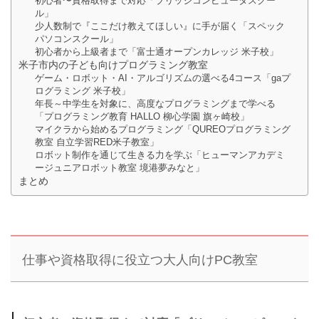
初心者〜資格取得まで対応「ブリッジコンピュータスクー
ル」
少人数制で『ここだけ教えてほしい』に手が届く「スペック
パソコンスクール」
初心者から上級者まで「富士通オープンカレッジ 米子校」
米子市内の子ども向けプログラミング教室
ゲーム・ロボット・AI・アルゴリズムの選べる4コース「gaプ
ログラミング 米子校」
年長～中学生を対象に、高度なプログラミングまで学べる
「プログラミング教育 HALLO 柳心学園 旗ヶ崎校」
マイクラから始めるプログラミング「QUREOプログラミング
教室 自立学習RED米子教室」
ロボット制作を通じて生きる力を学ぶ「ヒューマンアカデミ
ージュニアロボット教室 境港夢みなと」
まとめ
仕事や資格取得に役立つ大人向けPC教室