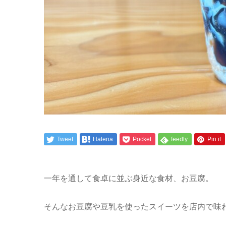
Tweet
Hatena
Pocket
feedly
Pin it
一年を通して食卓に並ぶ身近な食材、お豆腐。
そんなお豆腐や豆乳を使ったスイーツを店内で味