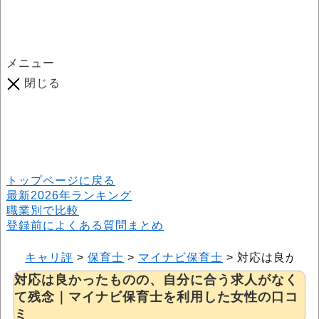
メニュー
閉じる
口コミ総数
964
件
(2026年6月25日現在) 口コミ募集中です！
※本サイトはプロモーションが含まれています
トップページに戻る
最新2026年ランキング
職業別で比較
登録前によくある質問まとめ
キャリ評
>
保育士
>
マイナビ保育士
>
対応は良かっ
対応は良かったものの、自分に合う求人がなく
て残念｜マイナビ保育士を利用した女性の口コ
ミ