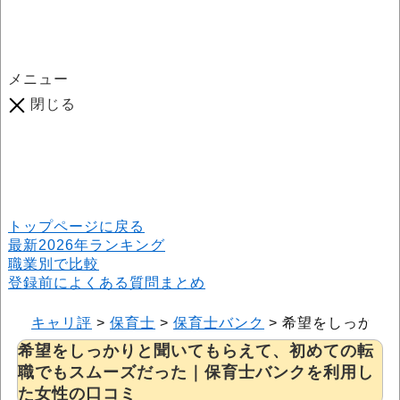
メニュー
閉じる
口コミ総数
964
件
(2026年6月25日現在) 口コミ募集中です！
※本サイトはプロモーションが含まれています
トップページに戻る
最新2026年ランキング
職業別で比較
登録前によくある質問まとめ
キャリ評
>
保育士
>
保育士バンク
>
希望をしっかり
希望をしっかりと聞いてもらえて、初めての転
職でもスムーズだった｜保育士バンクを利用し
た女性の口コミ