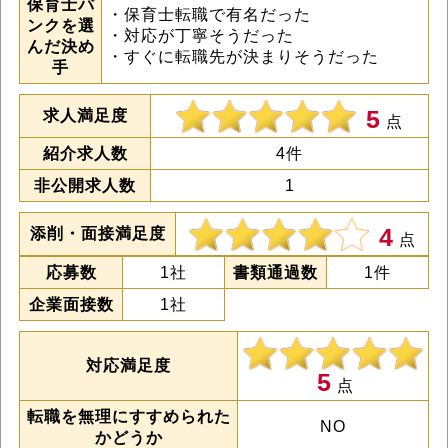
保育士バ
・保育士転職で有名だった
ンクを選
・対応が丁寧そうだった
んだ決め
・すぐに転職先が決まりそうだった
手
5
求人満足度
点
紹介求人数
4件
非公開求人数
1
4
添削・面接満足度
点
応募数
1社
書類通過数
1件
企業面接数
1社
対応満足度
5
点
転職を無理にすすめられた
NO
かどうか