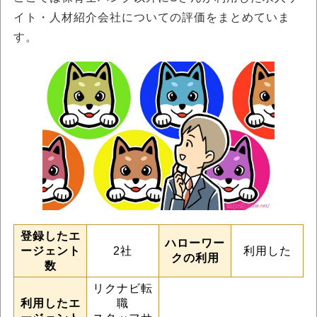
イト・人材紹介会社についての評価をまとめていま
す。
登録したエ
ハローワー
ージェント
2社
利用した
クの利用
数
リクナビ転
利用したエ
職