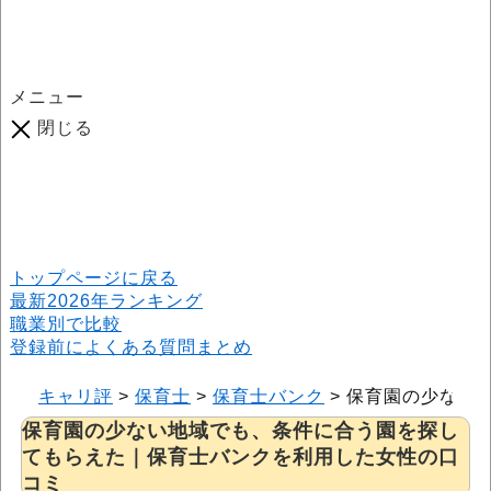
メニュー
閉じる
口コミ総数
964
件
(2026年6月25日現在) 口コミ募集中です！
※本サイトはプロモーションが含まれています
トップページに戻る
最新2026年ランキング
職業別で比較
登録前によくある質問まとめ
キャリ評
>
保育士
>
保育士バンク
>
保育園の少ない
保育園の少ない地域でも、条件に合う園を探し
てもらえた｜保育士バンクを利用した女性の口
コミ