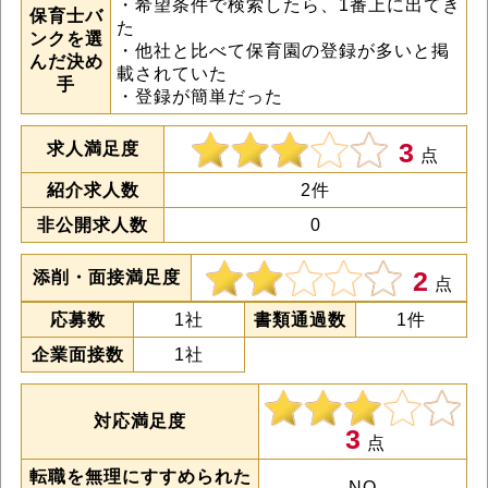
・希望条件で検索したら、1番上に出てき
保育士バ
た
ンクを選
・他社と比べて保育園の登録が多いと掲
んだ決め
載されていた
手
・登録が簡単だった
3
求人満足度
点
紹介求人数
2件
非公開求人数
0
2
添削・面接満足度
点
応募数
1社
書類通過数
1件
企業面接数
1社
対応満足度
3
点
転職を無理にすすめられた
NO