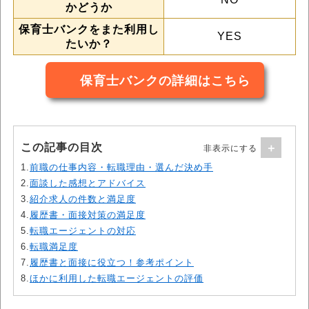
かどうか
保育士バンクをまた利用し
YES
たいか？
保育士バンクの詳細はこちら
この記事の目次
1.
前職の仕事内容・転職理由・選んだ決め手
2.
面談した感想とアドバイス
3.
紹介求人の件数と満足度
4.
履歴書・面接対策の満足度
5.
転職エージェントの対応
6.
転職満足度
7.
履歴書と面接に役立つ！参考ポイント
8.
ほかに利用した転職エージェントの評価