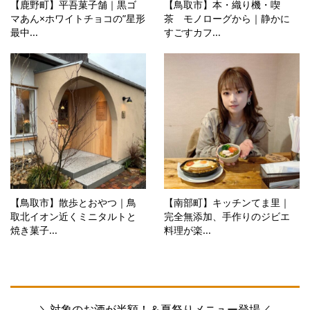
【鹿野町】平吾菓子舗｜黒ゴ
【鳥取市】本・織り機・喫
マあん×ホワイトチョコの”星形
茶 モノローグから｜静かに
最中...
すごすカフ...
【鳥取市】散歩とおやつ｜鳥
【南部町】キッチンてま里｜
取北イオン近くミニタルトと
完全無添加、手作りのジビエ
焼き菓子...
料理が楽...
＼対象のお酒が半額！＆夏祭りメニュー登場／