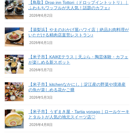
【鳥取】Drop inn Tottori（ドロップイントットリ）｜
ふわもちワッフルが大人気！話題のカフェ♪
2026年6月2日
【湯梨浜】やまのおかげ屋ハワイ店｜絶品お肉料理が
いただける精肉店直営レストラン♪
2026年6月1日
【米子市】KAIKEテラス｜天ぷら・陶芸体験・カフェ
が楽しめる新スポット
2026年5月7日
【米子市】kitchenなかにし｜淀江産の野菜や境港産
の魚が楽しめる花かご膳
2026年5月3日
【米子市】うずまき屋・Tartia yonago｜ロールケーキ
とタルトが人気の地元スイーツ店♡
2026年4月8日