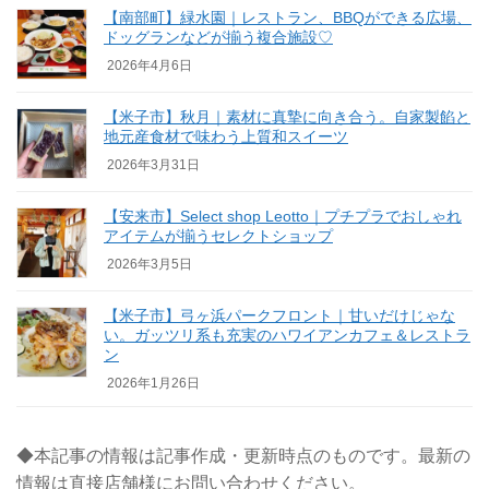
【南部町】緑水園｜レストラン、BBQができる広場、
ドッグランなどが揃う複合施設♡
2026年4月6日
【米子市】秋月｜素材に真摯に向き合う。自家製餡と
地元産食材で味わう上質和スイーツ
2026年3月31日
【安来市】Select shop Leotto｜プチプラでおしゃれ
アイテムが揃うセレクトショップ
2026年3月5日
【米子市】弓ヶ浜パークフロント｜甘いだけじゃな
い。ガッツリ系も充実のハワイアンカフェ＆レストラ
ン
2026年1月26日
◆本記事の情報は記事作成・更新時点のものです。最新の
情報は直接店舗様にお問い合わせください。