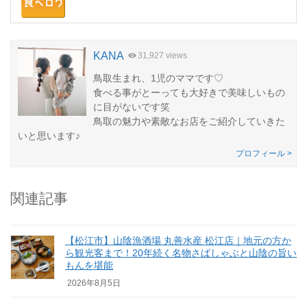
KANA
31,927 views
鳥取生まれ、1児のママです♡
食べる事がとーっても大好きで美味しいもの
に目がないです笑
鳥取の魅力や素敵なお店をご紹介していきた
いと思います♪
プロフィール >
関連記事
【松江市】山陰漁酒場 丸善水産 松江店｜地元の方か
ら観光客まで！20年続く名物さばしゃぶと山陰の旨い
もんを堪能
2026年8月5日