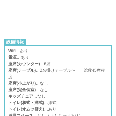
設備情報
Wifi
…あり
電源
…あり
座席(カウンター)
…6席
座席(テーブル)
…2名掛けテーブル〜 総数45席程
度
座席(小上がり)
…なし
座席(完全個室)
…なし
キッズチェア
…なし
トイレ(和式・洋式)
…洋式
トイレ(オムツ替え)
…あり
遊具スペース
…なし（おもちゃはあり）