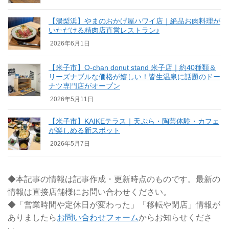
【湯梨浜】やまのおかげ屋ハワイ店｜絶品お肉料理が
いただける精肉店直営レストラン♪
2026年6月1日
【米子市】O-chan donut stand 米子店｜約40種類＆
リーズナブルな価格が嬉しい！皆生温泉に話題のドー
ナツ専門店がオープン
2026年5月11日
【米子市】KAIKEテラス｜天ぷら・陶芸体験・カフェ
が楽しめる新スポット
2026年5月7日
◆本記事の情報は記事作成・更新時点のものです。最新の
情報は直接店舗様にお問い合わせください。
◆「営業時間や定休日が変わった」「移転や閉店」情報が
ありましたら
お問い合わせフォーム
からお知らせくださ