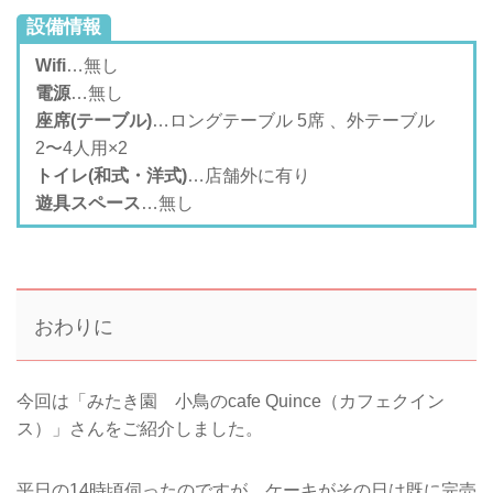
設備情報
Wifi
…無し
電源
…無し
座席(テーブル)
…ロングテーブル 5席 、外テーブル
2〜4人用×2
トイレ(和式・洋式)
…店舗外に有り
遊具スペース
…無し
おわりに
今回は「みたき園 小鳥のcafe Quince（カフェクイン
ス）」さんをご紹介しました。
平日の14時頃伺ったのですが、ケーキがその日は既に完売