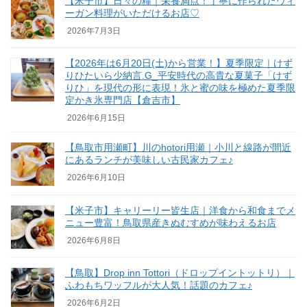
【米子市】日々の糧｜栄養満点！丁寧に作られたヴィ
ーガン料理がいただけるお店♡
2026年7月3日
【2026年は6月20日(土)から営業！】夏季限定｜けず
りひたいら少納言.G_平安時代の高貴な夏菓子「けず
りひ」を現代の形に表現！氷と蜜の味を極めた夏季限
定かき氷専門店【倉吉市】
2026年6月15日
【鳥取市用瀬町】川のhotori用瀬｜小川と線路が間近
にあるランチが美味しい古民家カフェ♪
2026年6月10日
【米子市】キャリーリー皆生店｜洋食から和食までメ
ニュー豊富！鳥取県産きぬむすめが味わえるお店
2026年6月8日
【鳥取】Drop inn Tottori（ドロップイントットリ）｜
ふわもちワッフルが大人気！話題のカフェ♪
2026年6月2日