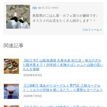
rio
31,011 views
鳥取県のごはん屋・カフェ巡りが趣味です♩
オススメのお店をたくさん紹介します＾＾
プロフィール >
関連記事
【松江市】山陰漁酒場 丸善水産 松江店｜地元の方か
ら観光客まで！20年続く名物さばしゃぶと山陰の旨い
もんを堪能
2026年8月5日
【三朝町】湯あがりヨーグルト専門店 三朝ヨーグル
ト｜ミルクの甘味を感じるとろ～り濃厚なヨーグルト
2026年7月5日