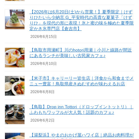
【2026年は6月20日(土)から営業！】夏季限定｜けず
りひたいら少納言.G_平安時代の高貴な夏菓子「けず
りひ」を現代の形に表現！氷と蜜の味を極めた夏季限
定かき氷専門店【倉吉市】
2026年6月15日
【鳥取市用瀬町】川のhotori用瀬｜小川と線路が間近
にあるランチが美味しい古民家カフェ♪
2026年6月10日
【米子市】キャリーリー皆生店｜洋食から和食までメ
ニュー豊富！鳥取県産きぬむすめが味わえるお店
2026年6月8日
【鳥取】Drop inn Tottori（ドロップイントットリ）｜
ふわもちワッフルが大人気！話題のカフェ♪
2026年6月2日
【湯梨浜】やまのおかげ屋ハワイ店｜絶品お肉料理が