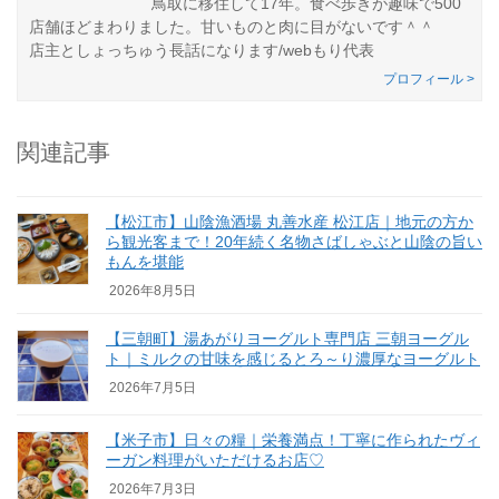
鳥取に移住して17年。食べ歩きが趣味で500
店舗ほどまわりました。甘いものと肉に目がないです＾＾
店主としょっちゅう長話になります/webもり代表
プロフィール >
関連記事
【松江市】山陰漁酒場 丸善水産 松江店｜地元の方か
ら観光客まで！20年続く名物さばしゃぶと山陰の旨い
もんを堪能
2026年8月5日
【三朝町】湯あがりヨーグルト専門店 三朝ヨーグル
ト｜ミルクの甘味を感じるとろ～り濃厚なヨーグルト
2026年7月5日
【米子市】日々の糧｜栄養満点！丁寧に作られたヴィ
ーガン料理がいただけるお店♡
2026年7月3日