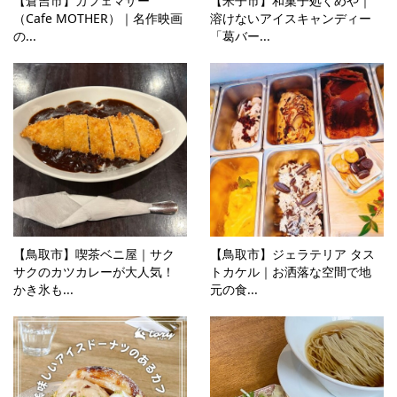
【倉吉市】カフェマザー
【米子市】和菓子処くめや｜
（Cafe MOTHER）｜名作映画
溶けないアイスキャンディー
の...
「葛バー...
【鳥取市】喫茶ベニ屋｜サク
【鳥取市】ジェラテリア タス
サクのカツカレーが大人気！
トカケル｜お洒落な空間で地
かき氷も...
元の食...