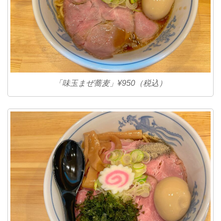
「味玉まぜ蕎麦」¥950（税込）