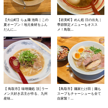
【大山町】らぁ麺 池島｜この
【岩美町】めん処 日の出丸｜
夏オープン！地元食材をふん
季節限定メニューもオスス
だんに...
メ！鳥取...
【 鳥取市】味噌麺処 頂│ラー
【鳥取市】麺家たけ田｜麺も
メン大好き店主が作る、九州
スープもチャーシューも全て
産味...
自家製！...