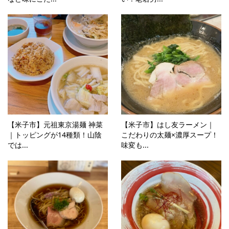
【米子市】元祖東京湯麺 神菜
【米子市】はし友ラーメン｜
｜トッピングが14種類！山陰
こだわりの太麺×濃厚スープ！
では...
味変も...