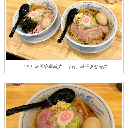
（左）味玉中華蕎麦、（右）味玉まぜ蕎麦