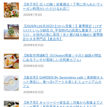
【米子市】日々の糧｜栄養満点！丁寧に作られたヴィ
ーガン料理がいただけるお店♡
2026年7月3日
【2026年は6月20日(土)から営業！】夏季限定｜けず
りひたいら少納言.G_平安時代の高貴な夏菓子「けず
りひ」を現代の形に表現！氷と蜜の味を極めた夏季限
定かき氷専門店【倉吉市】
2026年6月15日
【鳥取市用瀬町】川のhotori用瀬｜小川と線路が間近
にあるランチが美味しい古民家カフェ♪
2026年6月10日
【倉吉市】GARDEN By Sevendays cafe｜美術館をも
っと身近に。食べる×アートを楽しむミュージアムカ
フェ
2026年6月10日
【米子市】キャリーリー皆生店｜洋食から和食までメ
ニュー豊富！鳥取県産きぬむすめが味わえるお店