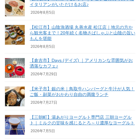
イタリアンがいただけるお店♪
2026年8月5日
【松江市】山陰漁酒場 丸善水産 松江店｜地元の方か
ら観光客まで！20年続く名物さばしゃぶと山陰の旨い
もんを堪能
2026年8月5日
【倉吉市】Days.(デイズ) ｜アメリカンな雰囲気がお
洒落なカフェ♪
2026年7月29日
【米子市】銀の米｜鳥取牛ハンバーグと牛汁が人気！
ご飯・副菜がおかわり自由の満腹ランチ
2026年7月27日
【三朝町】湯あがりヨーグルト専門店 三朝ヨーグル
ト｜ミルクの甘味を感じるとろ～り濃厚なヨーグルト
2026年7月5日