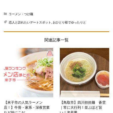
ラーメン・つけ麺
恋人と訪れたいデートスポット
,
おひとり様でゆったりと
関連記事一覧
【米子市の人気ラーメン
【鳥取市】四川担担麺 蒼雲
店！】牛骨・家系・深夜営業
｜常に大行列！並ぶほど旨
など味にこだ...
い！老若男...