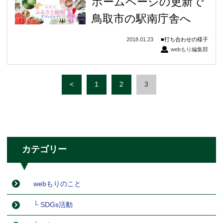
ホームページの更新で
鳥取市の駅南庁舎へ
2018.01.23
打ち合わせの様子
webもり編集部
<
1
2
3
カテゴリー
webもりのこと
└ SDGs活動