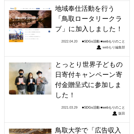
地域奉仕活動を行う
「鳥取ロータリークラ
ブ」に加入しました！
2022.04.20
SDGs活動
webもりのこと
webもり編集部
とっとり世界子どもの
日寄付キャンペーン寄
付金贈呈式に参加しま
した！
2021.03.29
SDGs活動
webもりのこと
阪田
鳥取大学で「広告収入