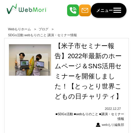
メニュー
Webもりホーム
ブログ
SDGs活動
webもりのこと
講演・セミナー情報
【米子市セミナー報
告】2022年最新のホー
ムページ＆SNS活用セ
ミナーを開催しまし
た！【とっとり世界こ
どもの日チャリティ】
2022.12.27
SDGs活動
webもりのこと
講演・セミナー
情報
webもり編集部