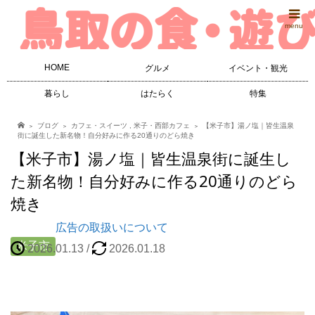
menu
HOME
グルメ
イベント・観光
暮らし
はたらく
特集
ブログ
カフェ・スイーツ
,
米子・西部カフェ
【米子市】湯ノ塩｜皆生温泉
街に誕生した新名物！自分好みに作る20通りのどら焼き
【米子市】湯ノ塩｜皆生温泉街に誕生し
た新名物！自分好みに作る20通りのどら
焼き
広告の取扱いについて
米子市
2026.01.13
/
2026.01.18