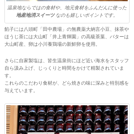
温泉地ならではの食材や、地元食材をふんだんに使った
地産地消スイーツ
なのも嬉しいポイントです。
餡子には八頭町「田中農場」の無農薬大納言小豆、抹茶や
ほうじ茶には大山町「井上青輝園」の高級茶葉、バターは
大山町産、卵は小川養鶏場の新鮮卵を使用。
さらに自家製塩は、皆生温泉街にほど近い海水をスタッフ
自ら汲み上げ、じっくりと時間をかけて精製されていま
す。
これらのこだわり食材が、どら焼きの味に深みと特別感を
与えています。