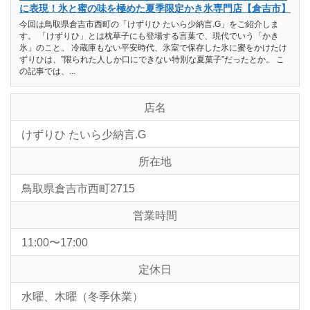
に表現！氷と蜜の味を極めた夏季限定かき氷専門店【倉吉市】
今回は鳥取県倉吉市西町の「けずりひ たいら少納言.G」をご紹介しま
す。 「けずりひ」とは枕草子にも登場する言葉で、現代でいう「かき
氷」のこと。 冷蔵庫もない平安時代、氷室で保存した氷に蜜をかけたけ
ずりひは、”限られた人しか口にできない特別な夏菓子”だったとか。 こ
の記事では、...
店名
けずりひ たいら少納言.G
所在地
鳥取県倉吉市西町2715
営業時間
11:00〜17:00
定休日
水曜、木曜（冬季休業）