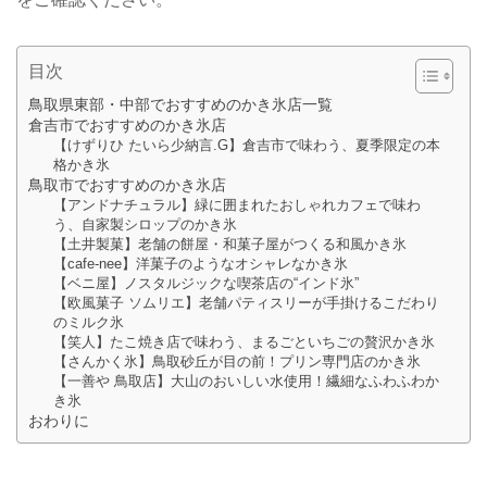
目次
鳥取県東部・中部でおすすめのかき氷店一覧
倉吉市でおすすめのかき氷店
【けずりひ たいら少納言.G】倉吉市で味わう、夏季限定の本
格かき氷
鳥取市でおすすめのかき氷店
【アンドナチュラル】緑に囲まれたおしゃれカフェで味わ
う、自家製シロップのかき氷
【土井製菓】老舗の餅屋・和菓子屋がつくる和風かき氷
【cafe-nee】洋菓子のようなオシャレなかき氷
【ベニ屋】ノスタルジックな喫茶店の“インド氷”
【欧風菓子 ソムリエ】老舗パティスリーが手掛けるこだわり
のミルク氷
【笑人】たこ焼き店で味わう、まるごといちごの贅沢かき氷
【さんかく氷】鳥取砂丘が目の前！プリン専門店のかき氷
【一善や 鳥取店】大山のおいしい水使用！繊細なふわふわか
き氷
おわりに