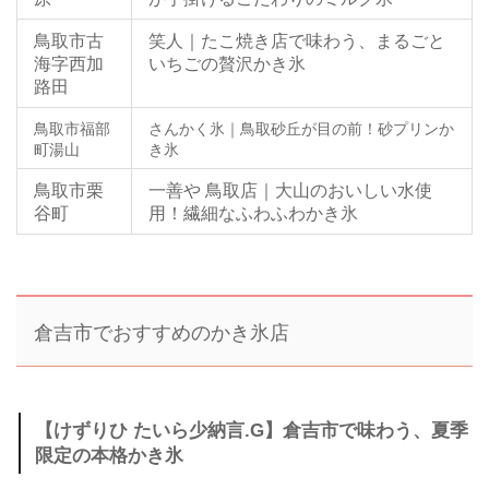
鳥取市古
笑人｜たこ焼き店で味わう、まるごと
海字西加
いちごの贅沢かき氷
路田
鳥取市福部
さんかく氷｜鳥取砂丘が目の前！砂プリンか
町湯山
き氷
鳥取市栗
一善や 鳥取店｜大山のおいしい水使
谷町
用！繊細なふわふわかき氷
倉吉市でおすすめのかき氷店
【けずりひ たいら少納言.G】倉吉市で味わう、夏季
限定の本格かき氷