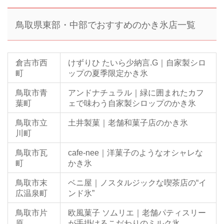
鳥取県東部・中部でおすすめのかき氷店一覧
倉吉市西
けずりひ たいら少納言.G｜自家製シロ
町
ップの夏季限定かき氷
鳥取市青
アンドナチュラル｜緑に囲まれたカフ
葉町
ェで味わう自家製シロップのかき氷
鳥取市立
土井製菓｜老舗和菓子店のかき氷
川町
鳥取市瓦
cafe-nee｜洋菓子のようなオシャレな
町
かき氷
鳥取市末
ベニ屋｜ノスタルジックな喫茶店の“イ
広温泉町
ンド氷”
鳥取市片
欧風菓子 ソムリエ｜老舗パティスリー
原
が手掛けるこだわりのミルク氷