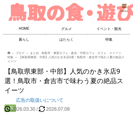
menu
HOME
グルメ
イベント・観光
暮らし
はたらく
特集
ブログ
まとめ
,
鳥取市・東部カフェ
,
倉吉・中部カフェ
,
カフェ・スイーツ
,
特集
【鳥取県東部・中部】人気のかき氷店9選！鳥取市・倉吉市で味わう夏の絶品ス
イーツ
【鳥取県東部・中部】人気のかき氷店9
選！鳥取市・倉吉市で味わう夏の絶品ス
イーツ
広告の取扱いについて
PR
2026.03.30
/
2026.07.08