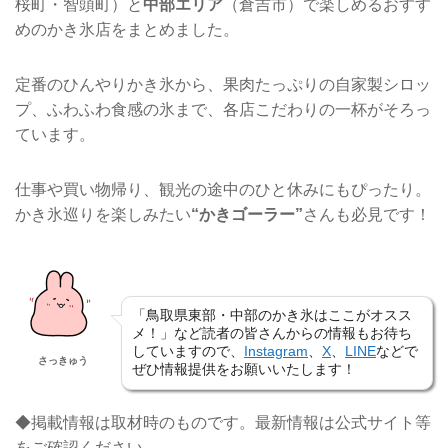
桜町・智頭町）と
中部エリア
（倉吉市）で楽しめるおすす
めのかき氷店をまとめました。
定番のひんやりかき氷から、果肉たっぷりの自家製シロッ
プ、ふわふわ食感の氷まで、各店こだわりの一杯がそろっ
ています。
仕事や買い物帰り、観光の途中のひと休みにもぴったり。
かき氷巡りを楽しみたい
“かきゴーラー”
さんも必見です！
「鳥取県東部・中部のかき氷はここがオスス
メ！」など読者の皆さんからの情報もお待ち
していますので、
Instagram
、
X
、
LINE
などで
さっきゅう
ぜひ情報提供をお願いいたします！
◆掲載情報は取材時のものです。最新情報は公式サイト等
をご確認ください。