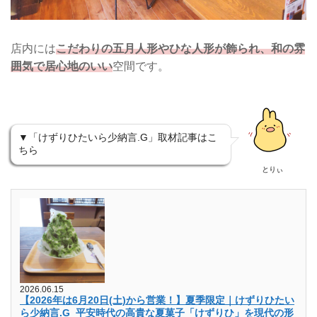
店内には
こだわりの五月人形やひな人形が飾られ、和の雰
囲気で居心地のいい
空間です。
▼「けずりひたいら少納言.G」取材記事はこ
ちら
とりぃ
2026.06.15
【2026年は6月20日(土)から営業！】夏季限定｜けずりひたい
ら少納言.G_平安時代の高貴な夏菓子「けずりひ」を現代の形