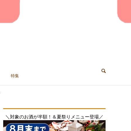
特集
ェ
カ
＼対象のお酒が半額！＆夏祭りメニュー登場／