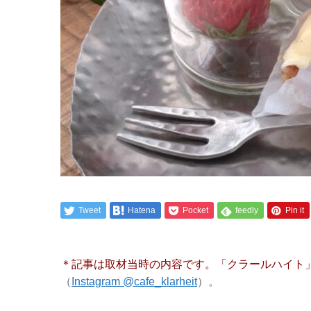
Tweet
Hatena
Pocket
feedly
Pin it
＊記事は取材当時の内容です。「クラールハイト」
（
Instagram @cafe_klarheit
）。