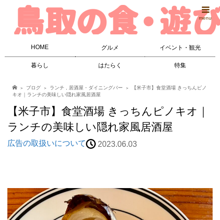
menu
HOME
グルメ
イベント・観光
暮らし
はたらく
特集
ブログ
ランチ
,
居酒屋・ダイニングバー
【米子市】食堂酒場 きっちんピノ
キオ｜ランチの美味しい隠れ家風居酒屋
【米子市】食堂酒場 きっちんピノキオ｜
ランチの美味しい隠れ家風居酒屋
広告の取扱いについて
2023.06.03