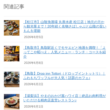
関連記事
【松江市】山陰漁酒場 丸善水産 松江店｜地元の方か
ら観光客まで！20年続く名物さばしゃぶと山陰の旨い
もんを堪能
2026年8月5日
【鳥取市】鳥取駅近くでモサエビと地酒を満喫！「よ
ってこや昭べえ」人気メニュー・ランチ・コースを紹
介
2026年6月8日
【鳥取】Drop inn Tottori（ドロップイントットリ）｜
ふわもちワッフルが大人気！話題のカフェ♪
2026年6月2日
【湯梨浜】やまのおかげ屋ハワイ店｜絶品お肉料理が
いただける精肉店直営レストラン♪
2026年6月1日