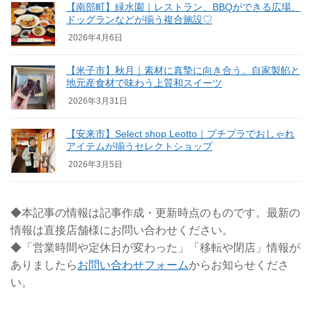
【南部町】緑水園｜レストラン、BBQができる広場、
ドッグランなどが揃う複合施設♡
2026年4月6日
【米子市】秋月｜素材に真摯に向き合う。自家製餡と
地元産食材で味わう上質和スイーツ
2026年3月31日
【安来市】Select shop Leotto｜プチプラでおしゃれ
アイテムが揃うセレクトショップ
2026年3月5日
◆本記事の情報は記事作成・更新時点のものです。最新の
情報は直接店舗様にお問い合わせください。
◆「営業時間や定休日が変わった」「移転や閉店」情報が
ありましたら
お問い合わせフォーム
からお知らせくださ
い。