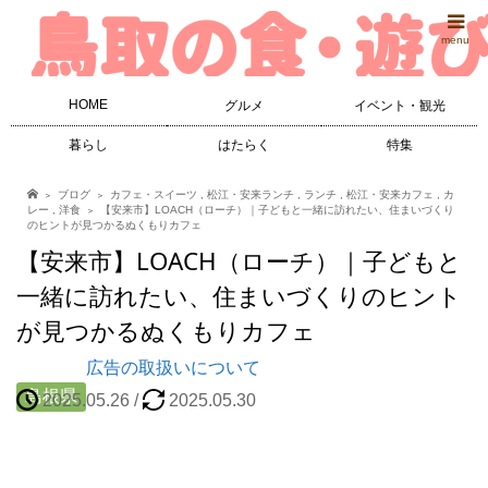
menu
HOME
グルメ
イベント・観光
暮らし
はたらく
特集
ブログ
カフェ・スイーツ
,
松江・安来ランチ
,
ランチ
,
松江・安来カフェ
,
カ
レー
,
洋食
【安来市】LOACH（ローチ）｜子どもと一緒に訪れたい、住まいづくり
のヒントが見つかるぬくもりカフェ
【安来市】LOACH（ローチ）｜子どもと
一緒に訪れたい、住まいづくりのヒント
が見つかるぬくもりカフェ
広告の取扱いについて
島根県
2025.05.26
/
2025.05.30