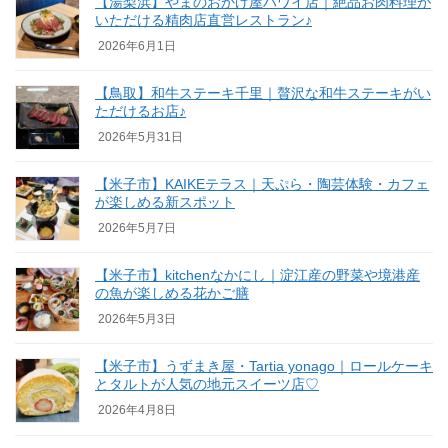
【湯梨浜】やまのおかげ屋ハワイ店｜絶品お肉料理が
いただける精肉店直営レストラン♪
2026年6月1日
【鳥取】和牛ステーキ千里｜贅沢な和牛ステーキがい
ただけるお店♪
2026年5月31日
【米子市】KAIKEテラス｜天ぷら・陶芸体験・カフェ
が楽しめる新スポット
2026年5月7日
【米子市】kitchenなかにし｜淀江産の野菜や境港産
の魚が楽しめる花かご膳
2026年5月3日
【米子市】うずまき屋・Tartia yonago｜ロールケーキ
とタルトが人気の地元スイーツ店♡
2026年4月8日