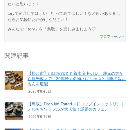
たいと思います♪
toryで紹介してほしい！行ってみてほしい！など何かありまし
たらお気軽にお声がけください！
みんなで「tory」を「鳥取」を楽しみましょう♡
プロフィール >
関連記事
【松江市】山陰漁酒場 丸善水産 松江店｜地元の方か
ら観光客まで！20年続く名物さばしゃぶと山陰の旨い
もんを堪能
2026年8月5日
【鳥取】Drop inn Tottori（ドロップイントットリ）｜
ふわもちワッフルが大人気！話題のカフェ♪
2026年6月2日