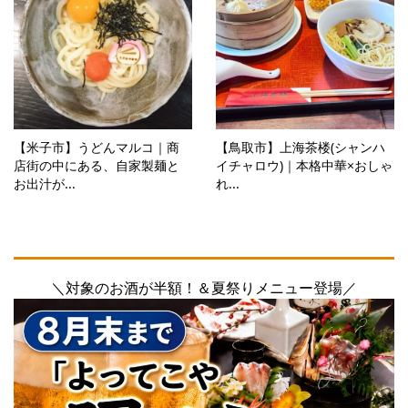
【米子市】うどんマルコ｜商
【鳥取市】上海茶楼(シャンハ
店街の中にある、自家製麺と
イチャロウ)｜本格中華×おしゃ
お出汁が...
れ...
＼対象のお酒が半額！＆夏祭りメニュー登場／