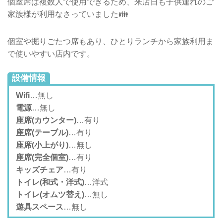
個室席は複数人で使用できるため、来店日も子供連れのご
家族様が利用なさっていました👪
個室や掘りごたつ席もあり、ひとりランチから家族利用ま
で使いやすい店内です。
設備情報
Wifi
…無し
電源
…無し
座席(カウンター)
…有り
座席(テーブル)
…有り
座席(小上がり)
…無し
座席(完全個室)
…有り
キッズチェア
…有り
トイレ(和式・洋式)
…洋式
トイレ(オムツ替え)
…無し
遊具スペース
…無し