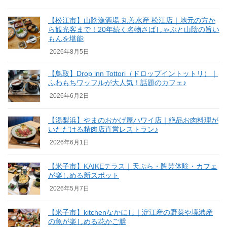
【松江市】山陰漁酒場 丸善水産 松江店｜地元の方か
ら観光客まで！20年続く名物さばしゃぶと山陰の旨い
もんを堪能
2026年8月5日
【鳥取】Drop inn Tottori（ドロップイントットリ）｜
ふわもちワッフルが大人気！話題のカフェ♪
2026年6月2日
【湯梨浜】やまのおかげ屋ハワイ店｜絶品お肉料理が
いただける精肉店直営レストラン♪
2026年6月1日
【米子市】KAIKEテラス｜天ぷら・陶芸体験・カフェ
が楽しめる新スポット
2026年5月7日
【米子市】kitchenなかにし｜淀江産の野菜や境港産
の魚が楽しめる花かご膳