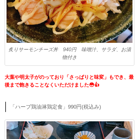
炙りサーモンチーズ丼 940円 味噌汁、サラダ、お漬
物付き
大葉や明太子がのっており「さっぱりと味変」もでき、最
後まで飽きることなくいただけました😳👍
「ハーブ鶏油淋鶏定食」990円(税込み)