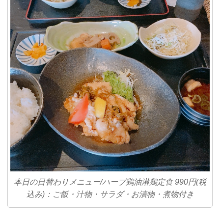
本日の日替わりメニュー/ハーブ鶏油淋鶏定食 990円(税
込み)：ご飯・汁物・サラダ・お漬物・煮物付き