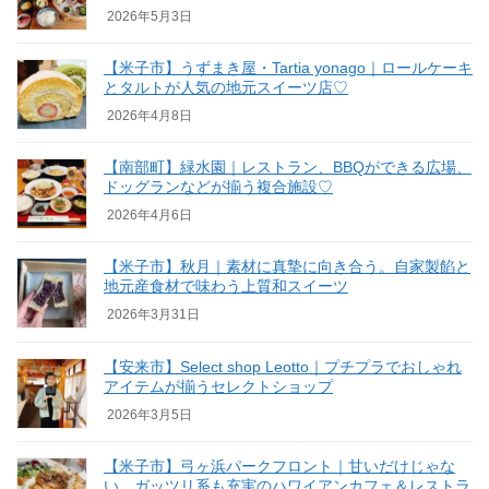
2026年5月3日
【米子市】うずまき屋・Tartia yonago｜ロールケーキ
とタルトが人気の地元スイーツ店♡
2026年4月8日
【南部町】緑水園｜レストラン、BBQができる広場、
ドッグランなどが揃う複合施設♡
2026年4月6日
【米子市】秋月｜素材に真摯に向き合う。自家製餡と
地元産食材で味わう上質和スイーツ
2026年3月31日
【安来市】Select shop Leotto｜プチプラでおしゃれ
アイテムが揃うセレクトショップ
2026年3月5日
【米子市】弓ヶ浜パークフロント｜甘いだけじゃな
い。ガッツリ系も充実のハワイアンカフェ＆レストラ