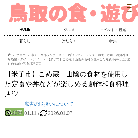
menu
HOME
グルメ
イベント・観光
暮らし
はたらく
特集
ブログ
米子・西部ランチ
,
米子・西部カフェ
,
ランチ
,
和食
,
寿司・海鮮料理
,
居酒屋・ダイニングバー
【米子市】こめ蔵｜山陰の食材を使用した定食や丼などが楽
しめる創作和食料理店♡
【米子市】こめ蔵｜山陰の食材を使用し
た定食や丼などが楽しめる創作和食料理
店♡
広告の取扱いについて
米子市
2024.01.11
/
2026.01.07