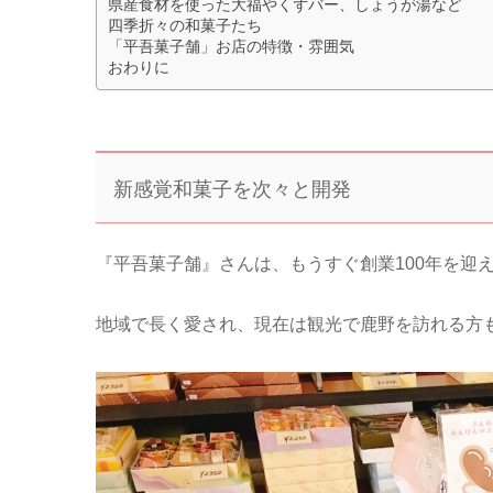
県産食材を使った大福やくずバー、しょうが湯など
四季折々の和菓子たち
「平吾菓子舗」お店の特徴・雰囲気
おわりに
新感覚和菓子を次々と開発
『平吾菓子舗』さんは、もうすぐ創業100年を迎
地域で長く愛され、現在は観光で鹿野を訪れる方