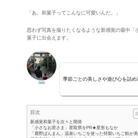
「あ、和菓子ってこんなに可愛いんだ。」
思わず写真を撮りたくなるような新感覚の最中「
菓子に出会えます。
季節ごとの美しさや遊び心を詰め
Take
目次
新感覚和菓子を次々と開発
「小さなお星さま」星取県をPR★星形もなか
「鹿野ぱんまん」温泉いちごを使った特製いちご餡が美