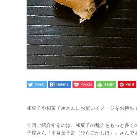
Tweet
Hatena
Pocket
feedly
Pin it
和菓子や和菓子屋さんにお堅いイメージをお持ち
今回ご紹介するのは、和菓子の魅力をもっと多く
子屋さん『平吾菓子舗（ひらごかしほ）』さんで