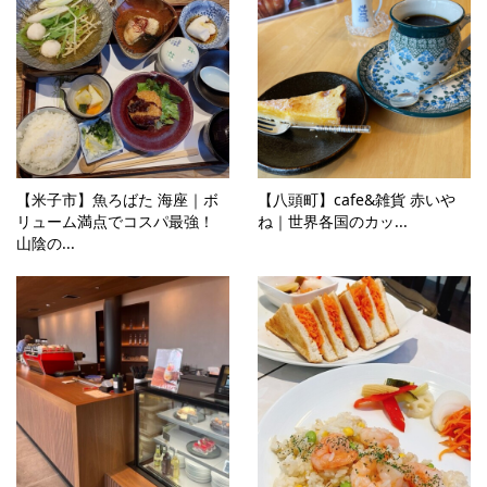
【米子市】魚ろばた 海座｜ボ
【八頭町】cafe&雑貨 赤いや
リューム満点でコスパ最強！
ね｜世界各国のカッ...
山陰の...