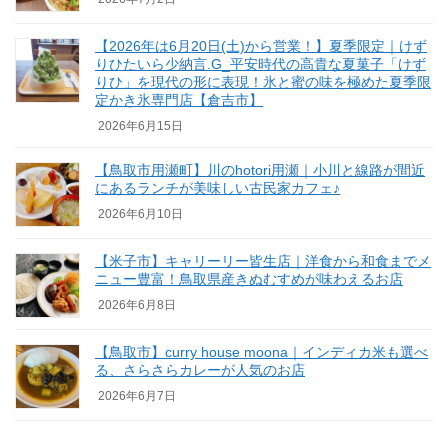
【2026年は6月20日(土)から営業！】夏季限定｜けず
りひたいら少納言.G_平安時代の高貴な夏菓子「けず
りひ」を現代の形に表現！氷と蜜の味を極めた夏季限
定かき氷専門店【倉吉市】
2026年6月15日
【鳥取市用瀬町】川のhotori用瀬｜小川と線路が間近
にあるランチが美味しい古民家カフェ♪
2026年6月10日
【米子市】キャリーリー皆生店｜洋食から和食までメ
ニュー豊富！鳥取県産きぬむすめが味わえるお店
2026年6月8日
【鳥取市】curry house moona｜インディカ米も選べ
る、さらさらカレーが人気のお店
2026年6月7日