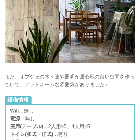
また、オブジェの木々達や照明が居心地の良い空間を作っ
ていて、アットホームな雰囲気がありました♪
設備情報
Wifi
…無し
電源
…無し
座席(テーブル)
…2人用×5、4人用×5
トイレ(和式・洋式)
…有り