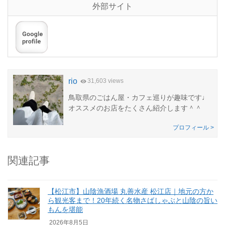
外部サイト
rio
31,603 views
鳥取県のごはん屋・カフェ巡りが趣味です♩
オススメのお店をたくさん紹介します＾＾
プロフィール >
関連記事
【松江市】山陰漁酒場 丸善水産 松江店｜地元の方か
ら観光客まで！20年続く名物さばしゃぶと山陰の旨い
もんを堪能
2026年8月5日