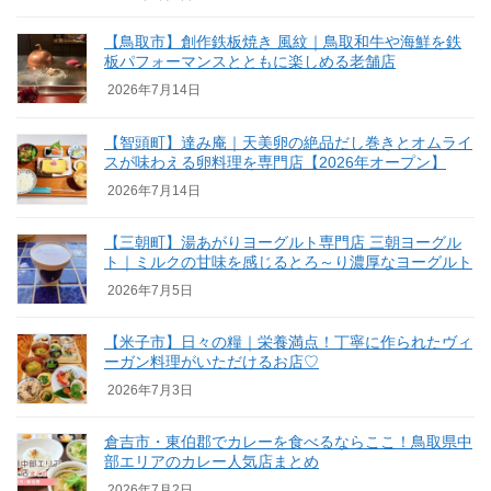
【鳥取市】創作鉄板焼き 風紋｜鳥取和牛や海鮮を鉄
板パフォーマンスとともに楽しめる老舗店
2026年7月14日
【智頭町】達み庵｜天美卵の絶品だし巻きとオムライ
スが味わえる卵料理を専門店【2026年オープン】
2026年7月14日
【三朝町】湯あがりヨーグルト専門店 三朝ヨーグル
ト｜ミルクの甘味を感じるとろ～り濃厚なヨーグルト
2026年7月5日
【米子市】日々の糧｜栄養満点！丁寧に作られたヴィ
ーガン料理がいただけるお店♡
2026年7月3日
倉吉市・東伯郡でカレーを食べるならここ！鳥取県中
部エリアのカレー人気店まとめ
2026年7月2日