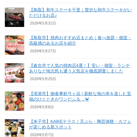
【鳥取】和牛ステーキ千里｜贅沢な和牛ステーキがい
ただけるお店♪
2026年5月31日
【鳥取市】焼肉おすすめ店まとめ｜食べ放題・個室・
高級感のあるお店を紹介
2026年5月27日
【倉吉市で人気の焼肉店4選！】安い・個室・ランチ
ありなど地元民も通う人気店を徹底調査しました
2026年5月25日
【境港市】御食事処弓ヶ浜 | 新鮮な海の幸を楽しむ至
福のひとときがワンだふる…🦀
2026年5月8日
【米子市】KAIKEテラス｜天ぷら・陶芸体験・カフェ
が楽しめる新スポット
2026年5月7日