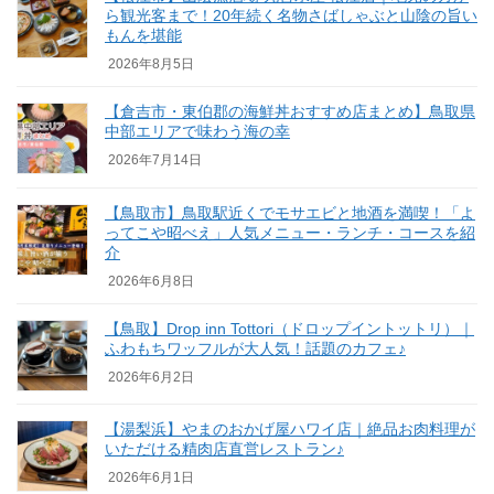
ら観光客まで！20年続く名物さばしゃぶと山陰の旨い
もんを堪能
2026年8月5日
【倉吉市・東伯郡の海鮮丼おすすめ店まとめ】鳥取県
中部エリアで味わう海の幸
2026年7月14日
【鳥取市】鳥取駅近くでモサエビと地酒を満喫！「よ
ってこや昭べえ」人気メニュー・ランチ・コースを紹
介
2026年6月8日
【鳥取】Drop inn Tottori（ドロップイントットリ）｜
ふわもちワッフルが大人気！話題のカフェ♪
2026年6月2日
【湯梨浜】やまのおかげ屋ハワイ店｜絶品お肉料理が
いただける精肉店直営レストラン♪
2026年6月1日