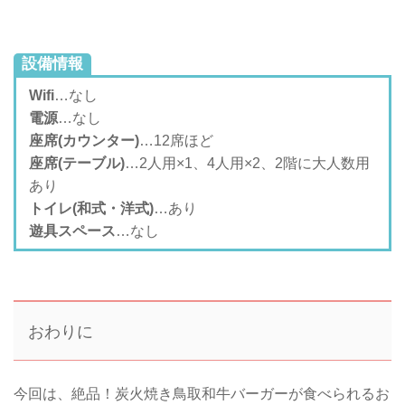
設備情報
Wifi
…なし
電源
…なし
座席(カウンター)
…12席ほど
座席(テーブル)
…2人用×1、4人用×2、2階に大人数用
あり
トイレ(和式・洋式)
…あり
遊具スペース
…なし
おわりに
今回は、絶品！炭火焼き鳥取和牛バーガーが食べられるお