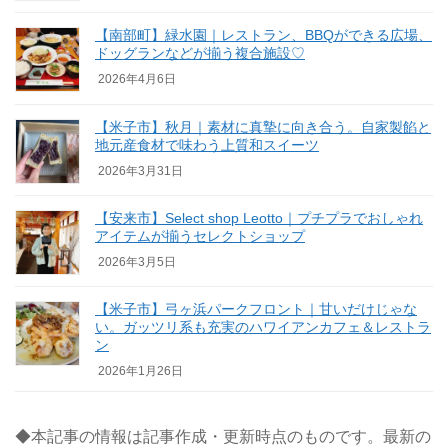
【南部町】緑水園｜レストラン、BBQができる広場、
ドッグランなどが揃う複合施設♡
2026年4月6日
【米子市】秋月｜素材に真摯に向き合う。自家製餡と
地元産食材で味わう上質和スイーツ
2026年3月31日
【安来市】Select shop Leotto｜プチプラでおしゃれ
アイテムが揃うセレクトショップ
2026年3月5日
【米子市】弓ヶ浜パークフロント｜甘いだけじゃな
い。ガッツリ系も充実のハワイアンカフェ＆レストラ
ン
2026年1月26日
◆本記事の情報は記事作成・更新時点のものです。最新の