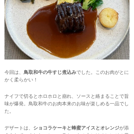
今回は、
鳥取和牛の牛すじ煮込み
でした。このお肉がとに
かく柔らかい！
ナイフで切るとホロホロと崩れ、ソースと絡まることで旨
味が爆発。鳥取和牛のお肉本来のお味が楽しめる一品でし
た。
デザートは、
ショコラケーキと蜂蜜アイスとオレンジ
が添