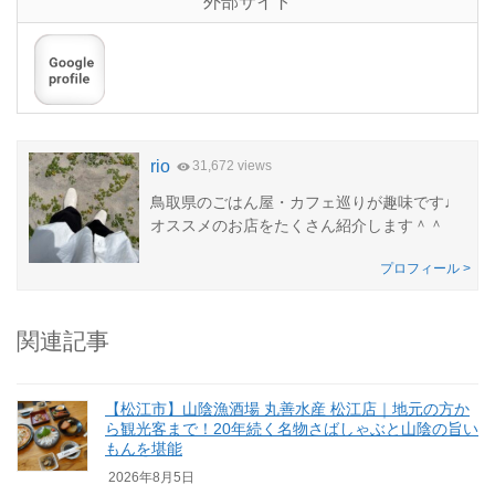
外部サイト
rio
31,672 views
鳥取県のごはん屋・カフェ巡りが趣味です♩
オススメのお店をたくさん紹介します＾＾
プロフィール >
関連記事
【松江市】山陰漁酒場 丸善水産 松江店｜地元の方か
ら観光客まで！20年続く名物さばしゃぶと山陰の旨い
もんを堪能
2026年8月5日