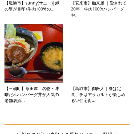
【境港市】sunny(サニー)│緑
【安来市】舶来屋 ｜愛されて
の壁が目印♪牛肉100%の...
20年！牛肉100%ハンバーグ
や...
【三朝町】茶田屋｜名物・味
【鳥取市】御飯人｜昼は定
噌だれハンバーグ丼が人気の
食、夜はアラカルトが楽しめ
老舗居酒...
る♡住宅街...