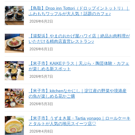
【鳥取】Drop inn Tottori（ドロップイントットリ）｜
ふわもちワッフルが大人気！話題のカフェ♪
2026年6月2日
【湯梨浜】やまのおかげ屋ハワイ店｜絶品お肉料理が
いただける精肉店直営レストラン♪
2026年6月1日
【米子市】KAIKEテラス｜天ぷら・陶芸体験・カフェ
が楽しめる新スポット
2026年5月7日
【米子市】kitchenなかにし｜淀江産の野菜や境港産
の魚が楽しめる花かご膳
2026年5月3日
【米子市】うずまき屋・Tartia yonago｜ロールケーキ
とタルトが人気の地元スイーツ店♡
2026年4月8日