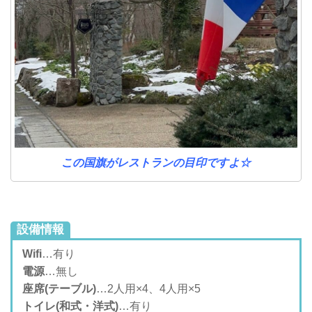
この国旗がレストランの目印ですよ☆
設備情報
Wifi
…有り
電源
…無し
座席(テーブル)
…2人用×4、4人用×5
トイレ(和式・洋式)
…有り