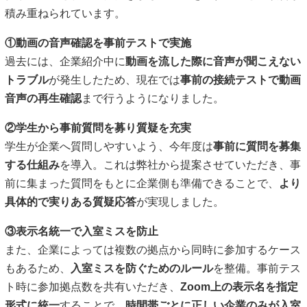
積み重ねられています。
①動画の音声確認を事前テストで実施
過去には、企業紹介中に
動画を流した際に音声が聞こえない
トラブル
が発生したため、現在では
事前の接続テストで動画
音声の再生確認
まで行うようになりました。
②学生から事前質問を募り質疑を充実
学生が企業へ質問しやすいよう、今年度は
事前に質問を募集
する仕組み
を導入。これは弊社から提案させていただき、事
前に集まった質問をもとに企業側も準備できることで、
より
具体的で実りある質疑応答
が実現しました。
③表示名統一で入室ミスを防止
また、企業によっては複数の拠点から同時に参加するケース
もあるため、
入室ミスを防ぐためのルール
を整備。事前テス
ト時に参加拠点数を共有いただき、
Zoom上の表示名を指定
形式に統一
することで、
時間帯ごとに正しい企業のみが入室