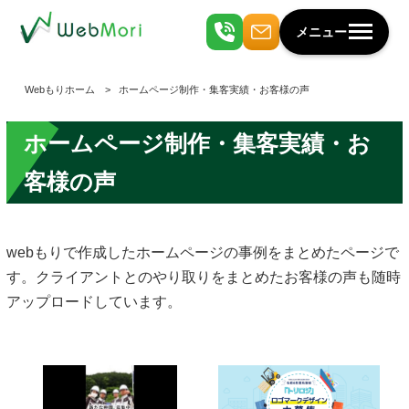
メニュー
Webもりホーム
ホームページ制作・集客実績・お客様の声
ホームページ制作・集客実績・お
客様の声
webもりで作成したホームページの事例をまとめたページで
す。クライアントとのやり取りをまとめたお客様の声も随時
アップロードしています。