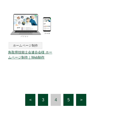
ホームページ制作
鳥取県技能士会連合会様 ホー
ムページ制作｜Web制作
<
3
4
5
>