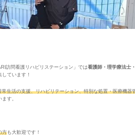
GARI訪問看護リハビリステーション」では
看護師・理学療法士
集しています！
⽇常⽣活の⽀援、リハビリテーション、特別な処置・医療機器
います。
の方
も大歓迎です！