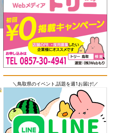
・
＼鳥取県のイベント,話題を週1お届け!／
管