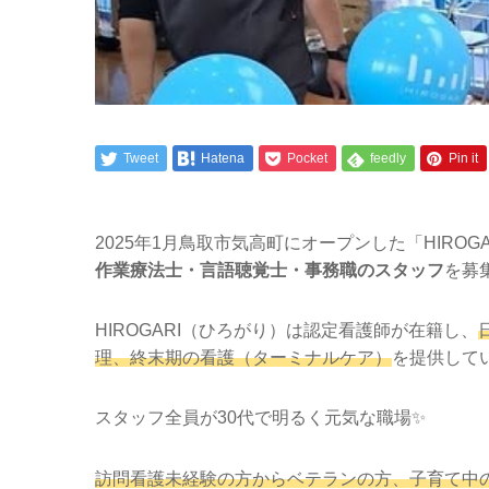
Tweet
Hatena
Pocket
feedly
Pin it
2025年1月鳥取市気高町にオープンした「HIRO
作業療法士・言語聴覚士・事務職のスタッフ
を募
HIROGARI（ひろがり）は認定看護師が在籍し、
理、終末期の看護（ターミナルケア）
を提供して
スタッフ全員が30代で明るく元気な職場✨
訪問看護未経験の方からベテランの方、子育て中