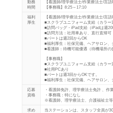
勤務
【看護師/理学療法士/作業療法士/言語聴覚士
時間
【事務職】8:25～17:10
福利
【看護師/理学療法士/作業療法士/言
厚生
■スクラブユニフォーム支給（カラー
■訪問バッグ・iPad支給（iPadは週
■訪問方法：社用車あり、直行直帰可
■パートは週2回からOK
■福利厚生：社保完備、ヘアサロン、
■看護師：待機可能優遇（待機場所の
【事務職】
■スクラブユニフォーム支給（カラー
■社用PCあり
■パートは週3回からOKです。
■福利厚生：社保完備、ヘアサロン、
応募
・看護師免許、理学療法士免許 、作
資格
・事務職：特になし
※看護師、理学療法士、介護福祉士等
求め
当ステーションは、スタッフ全員が3