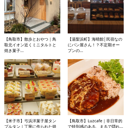
【鳥取市】散歩とおやつ｜鳥
【湯梨浜町】海晴館│民宿なの
取北イオン近くミニタルトと
にパン屋さん！？不定期オー
焼き菓子...
プンの...
【米子市】弓浜洋菓子屋タン
【鳥取市】Luzcafe｜非日常的
プルタン｜丁寧に作られた焼
で特別感のある、まるで隠れ...