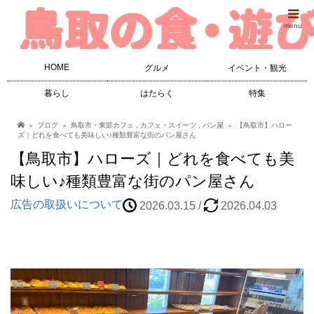
menu
HOME
グルメ
イベント・観光
暮らし
はたらく
特集
ブログ
鳥取市・東部カフェ
,
カフェ・スイーツ
,
パン屋
【鳥取市】ハロー
ズ｜どれを食べても美味しい♪種類豊富な街のパン屋さん
【鳥取市】ハローズ｜どれを食べても美
味しい♪種類豊富な街のパン屋さん
広告の取扱いについて
2026.03.15
/
2026.04.03