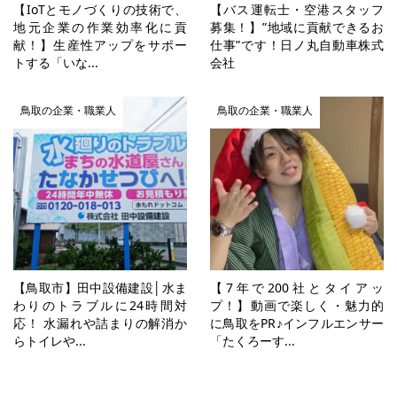
【IoTとモノづくりの技術で、
【バス運転士・空港スタッフ
地元企業の作業効率化に貢
募集！】”地域に貢献できるお
献！】生産性アップをサポー
仕事”です！日ノ丸自動車株式
トする「いな...
会社
鳥取の企業・職業人
鳥取の企業・職業人
【鳥取市】田中設備建設│水ま
【7年で200社とタイアッ
わりのトラブルに24時間対
プ！】動画で楽しく・魅力的
応！ 水漏れや詰まりの解消か
に鳥取をPR♪インフルエンサー
らトイレや...
「たくろーす...