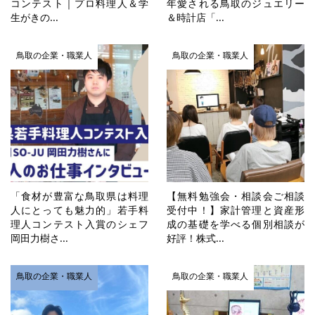
コンテスト｜プロ料理人＆学
年愛される鳥取のジュエリー
生がきの...
＆時計店「...
鳥取の企業・職業人
鳥取の企業・職業人
「食材が豊富な鳥取県は料理
【無料勉強会・相談会ご相談
人にとっても魅力的」若手料
受付中！】家計管理と資産形
理人コンテスト入賞のシェフ
成の基礎を学べる個別相談が
岡田力樹さ...
好評！株式...
鳥取の企業・職業人
鳥取の企業・職業人