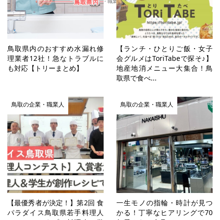
ブログ
はたらく
鳥取の企業・職業人
鳥取県内のおすすめ水漏れ修
【ランチ・ひとりご飯・女子
理業者12社！急なトラブルに
会グルメはToriTabeで探そ♪】
も対応【トリーまとめ】
地産地消メニュー大集合！鳥
取県で食べ...
鳥取の企業・職業人
鳥取の企業・職業人
【最優秀者が決定！】第2回 食
一生モノの指輪・時計が見つ
パラダイス鳥取県若手料理人
かる！丁寧なヒアリングで70