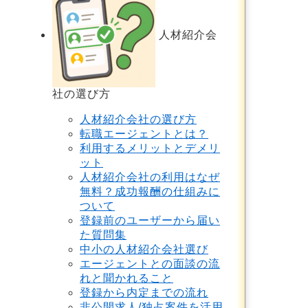
人材紹介会
社の選び方
人材紹介会社の選び方
転職エージェントとは？
利用するメリットとデメリ
ット
人材紹介会社の利用はなぜ
無料？成功報酬の仕組みに
ついて
登録前のユーザーから届い
た質問集
中小の人材紹介会社選び
エージェントとの面談の流
れと聞かれること
登録から内定までの流れ
非公開求人/独占案件を活用