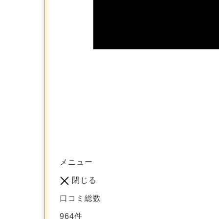
メニュー
閉じる
口コミ総数
964
件