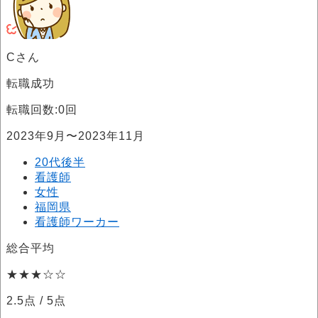
Cさん
転職成功
転職回数:0回
2023年9月〜2023年11月
20代後半
看護師
女性
福岡県
看護師ワーカー
総合平均
★★★☆☆
2.5点
/ 5点