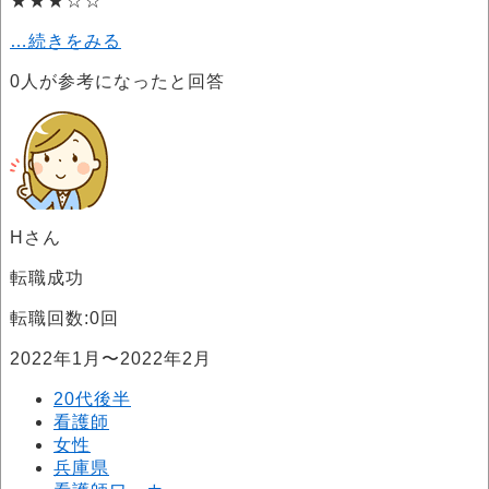
★★★☆☆
…続きをみる
0
人が参考になったと回答
Hさん
転職成功
転職回数:0回
2022年1月〜2022年2月
20代後半
看護師
女性
兵庫県