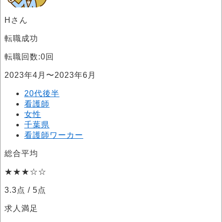
Hさん
転職成功
転職回数:0回
2023年4月〜2023年6月
20代後半
看護師
女性
千葉県
看護師ワーカー
総合平均
★★★☆☆
3.3点
/ 5点
求人満足