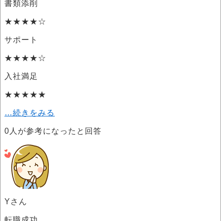
書類添削
★★★★☆
サポート
★★★★☆
入社満足
★★★★★
…続きをみる
0
人が参考になったと回答
Yさん
転職成功