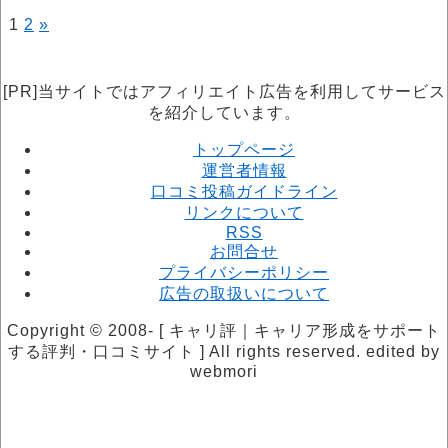
1
2
»
投
稿
の
[PR]当サイトではアフィリエイト広告を利用してサービス
を紹介しています。
ペ
トップページ
ー
運営者情報
ジ
口コミ投稿ガイドライン
リンクについて
送
RSS
り
お問合せ
プライバシーポリシー
広告の取扱いについて
Copyright © 2008- [ キャリ評｜キャリア形成をサポート
する評判・口コミサイト ] All rights reserved. edited by
webmori